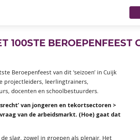
ET 100STE BEROEPENFEEST
atste Beroepenfeest van dit ‘seizoen’ in Cuijk
 projectleiders, leerlingtrainers,
rs, docenten en schoolbestuurders.
srecht’ van jongeren en tekortsectoren >
raag van de arbeidsmarkt. (Hoe) gaat dat
de slag, zowel in groepen als plenair. Het